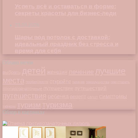
Успеть всё и оставаться в форме:
секреты красоты для бизнес-леди
23.04.2026
Шары под потолок с доставкой:
идеальный праздник без стресса и
время для себя
Облако меток
детей
лучшие
лечение
женщин
выбрать
места
откройте
особенности
питание
преимущества
приготовить
путешествий
путешествие
противозачаточные
путешествия
симптомы
ребенка
рецепт
салат
туризма
туризм
таблетки
Обзор в картинках