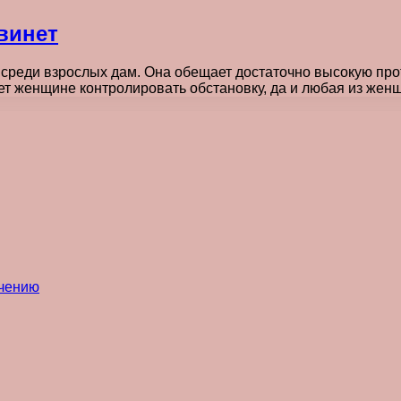
винет
среди взрослых дам. Она обещает достаточно высокую про
т женщине контролировать обстановку, да и любая из жен
ечению