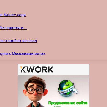
ля бизнес-леди
без стресса и…
ок спокойно засыпал
ядом с Московским метро