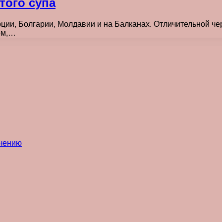
того супа
рции, Болгарии, Молдавии и на Балканах. Отличительной че
ом,…
ечению