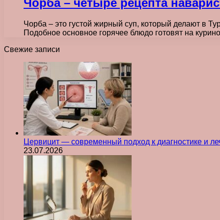
Чорба – четыре рецепта наварис
Чорба – это густой жирный суп, который делают в Ту
Подобное основное горячее блюдо готовят на курин
Свежие записи
Цервицит — современный подход к диагностике и л
23.07.2026