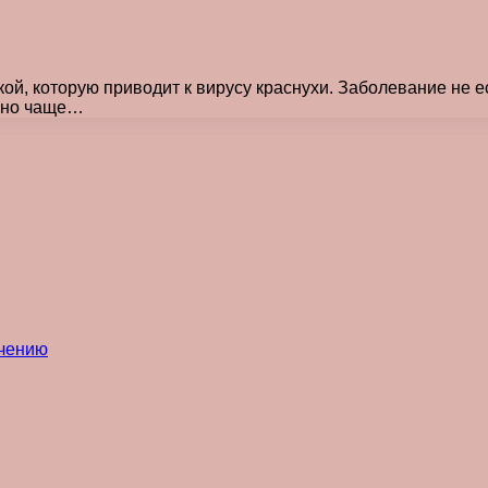
й, которую приводит к вирусу краснухи. Заболевание не ест
льно чаще…
ечению