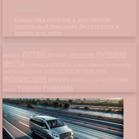
23.04.2026
Шары под потолок с доставкой:
идеальный праздник без стресса и
время для себя
Облако меток
детей
лучшие
лечение
женщин
выбрать
места
откройте
особенности
питание
преимущества
приготовить
путешествий
путешествие
противозачаточные
путешествия
симптомы
ребенка
рецепт
салат
туризма
туризм
таблетки
Обзор в картинках