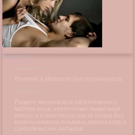
Интересное
11.10.2022
Лечение в Мюнхене без посредников
17.10.2024
Рацион питания для эффективного
набора веса, увеличения мышечной
массы и стимуляции роста мышц без
использования вредных препаратов и
синтетических добавок