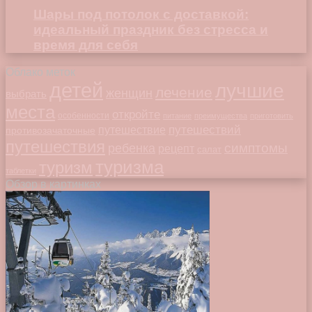
Шары под потолок с доставкой:
идеальный праздник без стресса и
время для себя
Облако меток
детей
лучшие
лечение
женщин
выбрать
места
откройте
особенности
питание
преимущества
приготовить
путешествий
путешествие
противозачаточные
путешествия
симптомы
ребенка
рецепт
салат
туризма
туризм
таблетки
Обзор в картинках