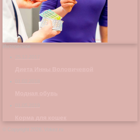
Интересное
25.12.2017
Диета Инны Воловичевой
01.02.2018
Модная обувь
01.05.2019
Корма для кошек
© Copyright 2026, Vokez.ru