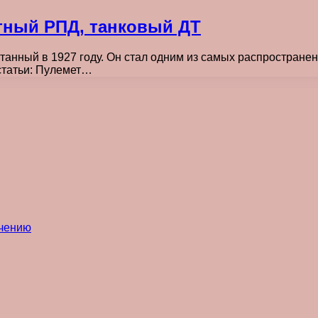
отный РПД, танковый ДТ
отанный в 1927 году. Он стал одним из самых распростран
статьи: Пулемет…
ечению