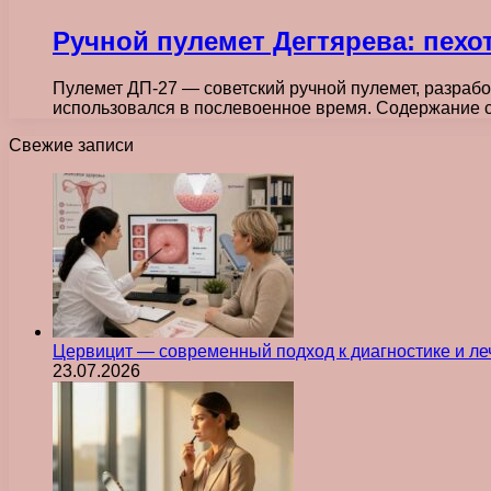
Ручной пулемет Дегтярева: пех
Пулемет ДП-27 — советский ручной пулемет, разраб
использовался в послевоенное время. Содержание 
Свежие записи
Цервицит — современный подход к диагностике и л
23.07.2026