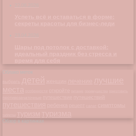
22.06.2026
Успеть всё и оставаться в форме:
секреты красоты для бизнес-леди
23.04.2026
Шары под потолок с доставкой:
идеальный праздник без стресса и
время для себя
Облако меток
детей
лучшие
лечение
женщин
выбрать
места
откройте
особенности
питание
преимущества
приготовить
путешествий
путешествие
противозачаточные
путешествия
симптомы
ребенка
рецепт
салат
туризма
туризм
таблетки
Обзор в картинках