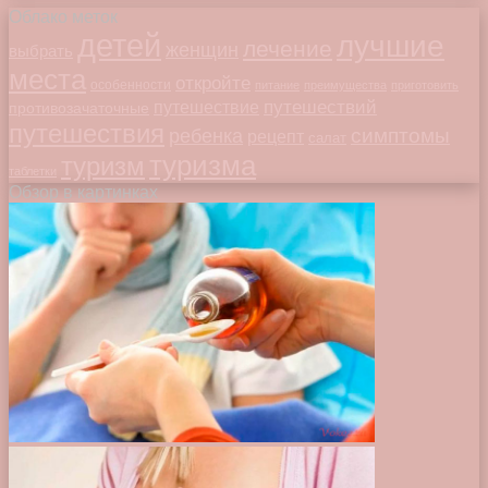
Облако меток
детей
лучшие
лечение
женщин
выбрать
места
откройте
особенности
питание
преимущества
приготовить
путешествий
путешествие
противозачаточные
путешествия
симптомы
ребенка
рецепт
салат
туризма
туризм
таблетки
Обзор в картинках