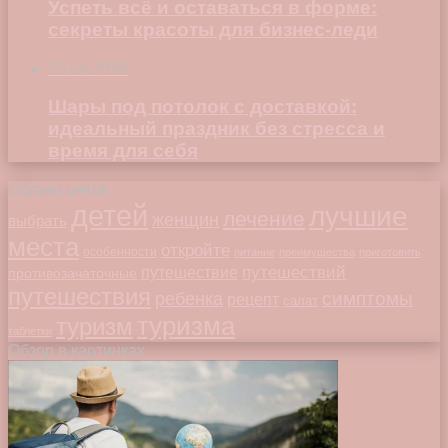
Успеть всё и оставаться в форме:
секреты красоты для бизнес-леди
23.04.2026
Шары под потолок с доставкой:
идеальный праздник без стресса и
время для себя
Облако меток
детей
лучшие
лечение
женщин
выбрать
места
откройте
особенности
питание
преимущества
приготовить
путешествий
путешествие
противозачаточные
путешествия
симптомы
ребенка
рецепт
салат
туризма
туризм
таблетки
Обзор в картинках