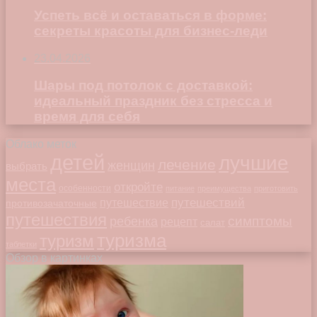
Успеть всё и оставаться в форме:
секреты красоты для бизнес-леди
23.04.2026
Шары под потолок с доставкой:
идеальный праздник без стресса и
время для себя
Облако меток
детей
лучшие
лечение
женщин
выбрать
места
откройте
особенности
питание
преимущества
приготовить
путешествий
путешествие
противозачаточные
путешествия
симптомы
ребенка
рецепт
салат
туризма
туризм
таблетки
Обзор в картинках