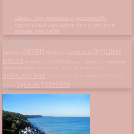
23.04.2026
Шары под потолок с доставкой:
идеальный праздник без стресса и
время для себя
Облако меток
детей
лучшие
лечение
женщин
выбрать
места
откройте
особенности
питание
преимущества
приготовить
путешествий
путешествие
противозачаточные
путешествия
симптомы
ребенка
рецепт
салат
туризма
туризм
таблетки
Обзор в картинках