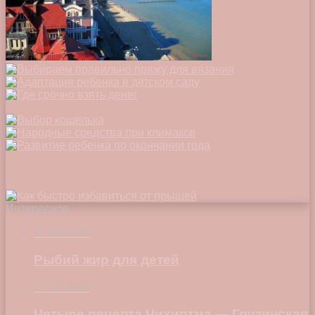
Интересное
17.05.2018
Рыбий жир для детей
17.10.2019
Четыре рецепта Чихиртма — Грузинская