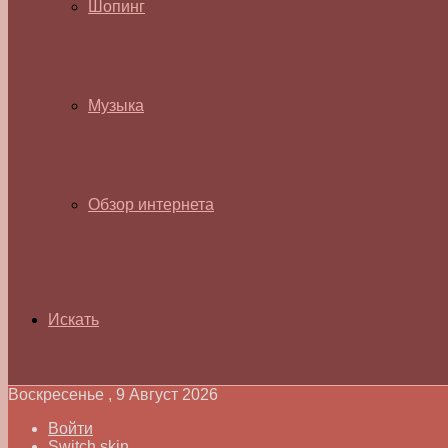
Шопинг
Музыка
Обзор интернета
Искать
Воскресенье , 9 Август 2026
Войти
Switch skin