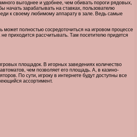
намного выгоднее и удобнее, чем обивать пороги рядовых,
бы начать зарабатывать на ставках, пользователю
череди к своему любимому аппарату в зале. Ведь самые
ль может полностью сосредоточиться на игровом процессе
 не приходится рассчитывать. Там посетителю придется
игровых площадок. В игорных заведениях количество
втоматов, чем позволяет его площадь. А, в казино-
торов. По сути, игроку в интернете будут доступны все
меющийся ассортимент.