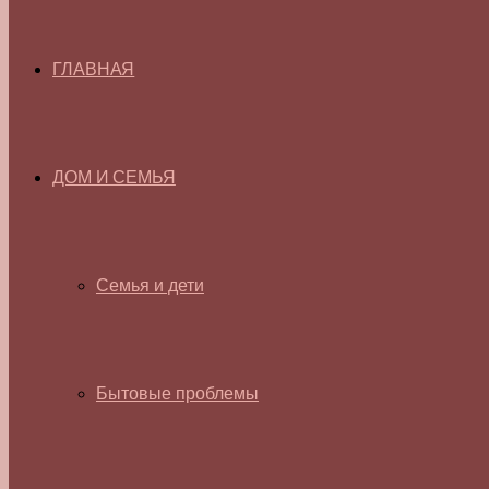
ГЛАВНАЯ
ДОМ И СЕМЬЯ
Семья и дети
Бытовые проблемы