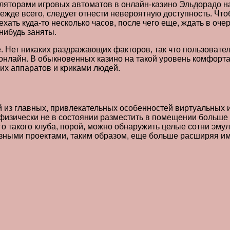
эмуляторами игровых автоматов в онлайн-казино Эльдорадо 
ежде всего, следует отнести невероятную доступность. Что
 ехать куда-то несколько часов, после чего еще, ждать в о
нибудь заняты.
. Нет никаких раздражающих факторов, так что пользовате
онлайн. В обыкновенных казино на такой уровень комфорта
их аппаратов и криками людей.
 из главных, привлекательных особенностей виртуальных 
физически не в состоянии разместить в помещении больше а
о такого клуба, порой, можно обнаружить целые сотни эмуля
азными проектами, таким образом, еще больше расширяя и