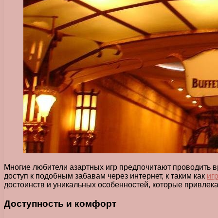
Многие любители азартных игр предпочитают проводить в
доступ к подобным забавам через интернет, к таким как
иг
достоинств и уникальных особенностей, которые привлек
Доступность и комфорт