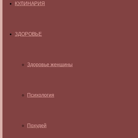
КУЛИНАРИЯ
ЗДОРОВЬЕ
Здоровье женщины
Психология
Похудей