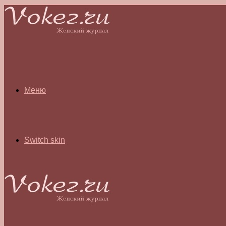
Меню
Switch skin