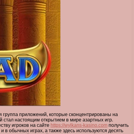
я группа приложений, которые сконцентрированы на
ый стал настоящим открытием в мире азартных игр.
еству игроков на сайте
https://wylkans-kasino.com
получить
и в обычных играх, а также здесь используются десять