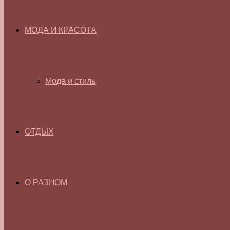
МОДА И КРАСОТА
Мода и стиль
ОТДЫХ
О РАЗНОМ