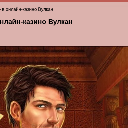
 в онлайн-казино Вулкан
онлайн-казино Вулкан