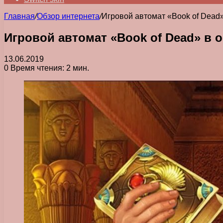
Главная
/
Обзор интернета
/
Игровой автомат «Book of Dead»
Игровой автомат «Book of Dead» в 
13.06.2019
0
Время чтения: 2 мин.