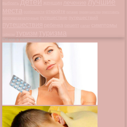
детей
лучшие
лечение
женщин
выбрать
места
откройте
особенности
питание
преимущества
приготовить
путешествий
путешествие
противозачаточные
путешествия
симптомы
ребенка
рецепт
салат
туризма
туризм
таблетки
Обзор в картинках