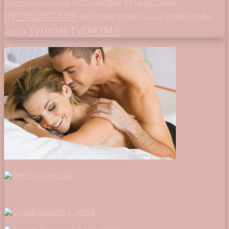
путешествий
путешествие
противозачаточные
путешествия
симптомы
ребенка
рецепт
салат
туризма
туризм
таблетки
Обзор в картинках