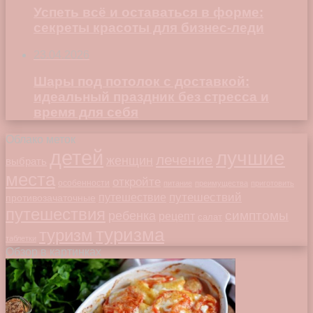
Успеть всё и оставаться в форме:
секреты красоты для бизнес-леди
23.04.2026
Шары под потолок с доставкой:
идеальный праздник без стресса и
время для себя
Облако меток
детей
лучшие
лечение
женщин
выбрать
места
откройте
особенности
питание
преимущества
приготовить
путешествий
путешествие
противозачаточные
путешествия
симптомы
ребенка
рецепт
салат
туризма
туризм
таблетки
Обзор в картинках