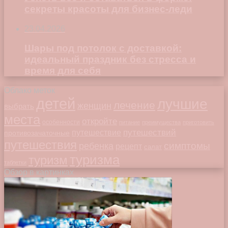
секреты красоты для бизнес-леди
23.04.2026
Шары под потолок с доставкой:
идеальный праздник без стресса и
время для себя
Облако меток
детей
лучшие
лечение
женщин
выбрать
места
откройте
особенности
питание
преимущества
приготовить
путешествий
путешествие
противозачаточные
путешествия
симптомы
ребенка
рецепт
салат
туризма
туризм
таблетки
Обзор в картинках