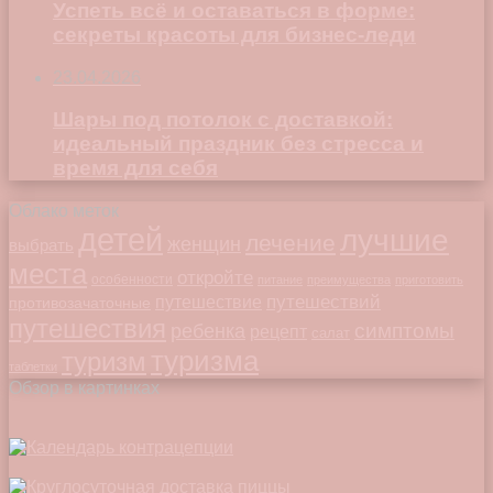
Успеть всё и оставаться в форме:
секреты красоты для бизнес-леди
23.04.2026
Шары под потолок с доставкой:
идеальный праздник без стресса и
время для себя
Облако меток
детей
лучшие
лечение
женщин
выбрать
места
откройте
особенности
питание
преимущества
приготовить
путешествий
путешествие
противозачаточные
путешествия
симптомы
ребенка
рецепт
салат
туризма
туризм
таблетки
Обзор в картинках