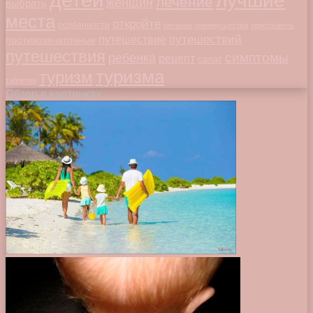
лучшие
лечение
женщин
выбрать
места
откройте
особенности
питание
преимущества
приготовить
путешествий
путешествие
противозачаточные
путешествия
симптомы
ребенка
рецепт
салат
туризма
туризм
таблетки
Обзор в картинках