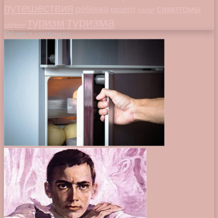
путешествия
симптомы
ребенка
рецепт
салат
туризма
туризм
таблетки
Обзор в картинках