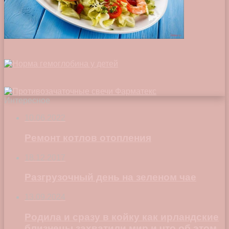
Интересное
10.06.2022
Ремонт котлов отопления
18.12.2017
Разгрузочный день на зеленом чае
13.09.2024
Родила и сразу в койку как ирландские
близнецы захватили мир и что об этом