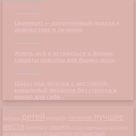
Последние записи
23.07.2026
Цервицит — современный подход к
диагностике и лечению
22.06.2026
Успеть всё и оставаться в форме:
секреты красоты для бизнес-леди
23.04.2026
Шары под потолок с доставкой:
идеальный праздник без стресса и
время для себя
Облако меток
детей
лучшие
лечение
женщин
выбрать
места
откройте
особенности
питание
преимущества
приготовить
путешествий
путешествие
противозачаточные