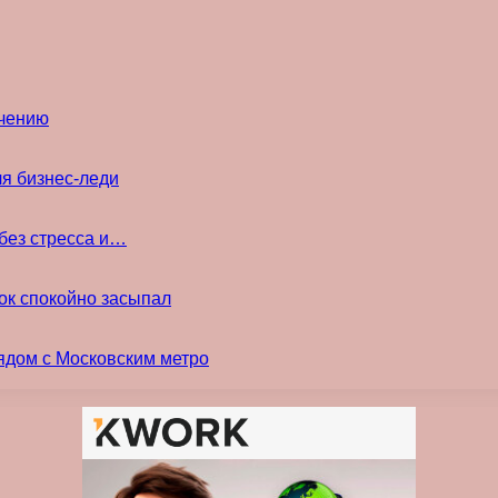
ечению
ля бизнес-леди
без стресса и…
ок спокойно засыпал
ядом с Московским метро