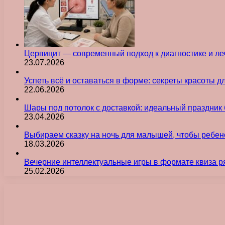
Цервицит — современный подход к диагностике и л
23.07.2026
Успеть всё и оставаться в форме: секреты красоты д
22.06.2026
Шары под потолок с доставкой: идеальный праздник 
23.04.2026
Выбираем сказку на ночь для малышей, чтобы ребен
18.03.2026
Вечерние интеллектуальные игры в формате квиза р
25.02.2026