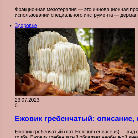
Фракционная мезотерапия — это инновационная про
использовании специального инструмента — дермап
Здоровье
23.07.2023
0
Ежовик гребенчатый: описание,
Ежовик гребенчатый (лат. Hericium erinaceus) — ви
гриба. Ежовик гребенчатый обладает необычной вне