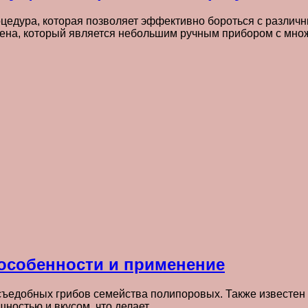
цедура, которая позволяет эффективно бороться с различ
ена, который является небольшим ручным прибором с мно
 особенности и применение
д съедобных грибов семейства полипоровых. Также известен
шностью и вкусом, что делает…