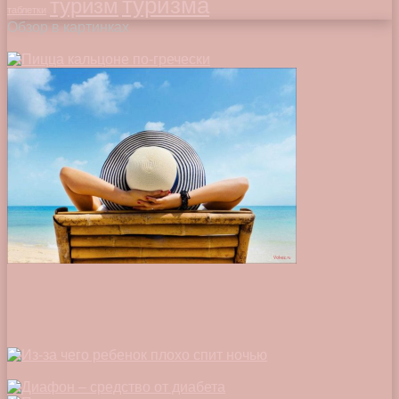
туризма
туризм
таблетки
Обзор в картинках