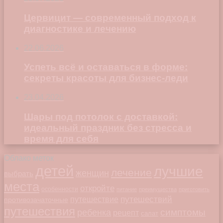
Цервицит — современный подход к
диагностике и лечению
22.06.2026
Успеть всё и оставаться в форме:
секреты красоты для бизнес-леди
23.04.2026
Шары под потолок с доставкой:
идеальный праздник без стресса и
время для себя
Облако меток
детей
лучшие
лечение
женщин
выбрать
места
откройте
особенности
питание
преимущества
приготовить
путешествий
путешествие
противозачаточные
путешествия
симптомы
ребенка
рецепт
салат