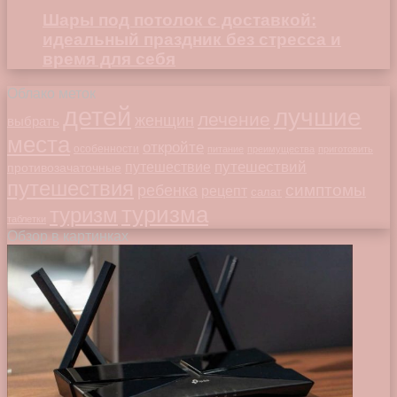
Шары под потолок с доставкой:
идеальный праздник без стресса и
время для себя
Облако меток
детей
лучшие
лечение
женщин
выбрать
места
откройте
особенности
питание
преимущества
приготовить
путешествий
путешествие
противозачаточные
путешествия
симптомы
ребенка
рецепт
салат
туризма
туризм
таблетки
Обзор в картинках