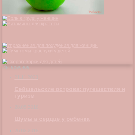
Интересное
21.11.2023
Сейшельские острова: путешествия и
туризм
28.05.2018
Шумы в сердце у ребенка
26.02.2018