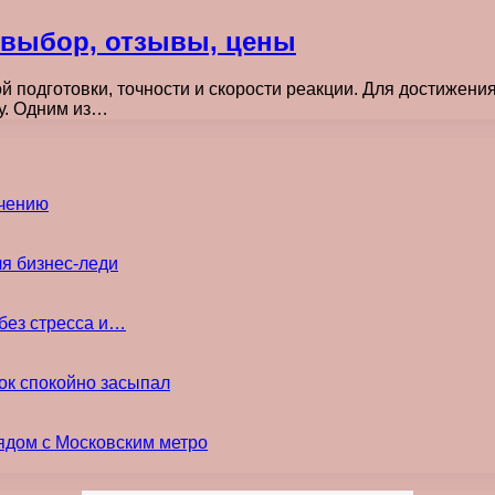
: выбор, отзывы, цены
 подготовки, точности и скорости реакции. Для достижени
ку. Одним из…
ечению
ля бизнес-леди
без стресса и…
ок спокойно засыпал
ядом с Московским метро