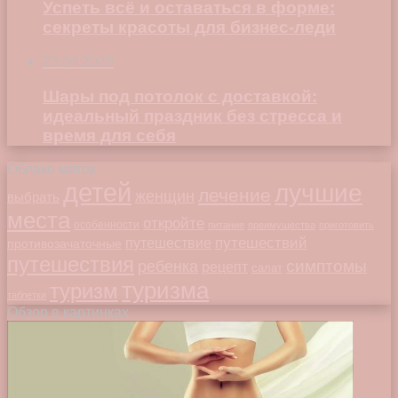
Успеть всё и оставаться в форме:
секреты красоты для бизнес-леди
23.04.2026
Шары под потолок с доставкой:
идеальный праздник без стресса и
время для себя
Облако меток
детей
лучшие
лечение
женщин
выбрать
места
откройте
особенности
питание
преимущества
приготовить
путешествий
путешествие
противозачаточные
путешествия
симптомы
ребенка
рецепт
салат
туризма
туризм
таблетки
Обзор в картинках