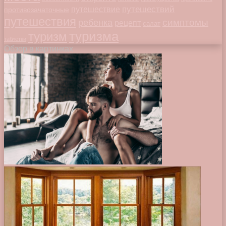
путешествий
путешествие
противозачаточные
путешествия
симптомы
ребенка
рецепт
салат
туризма
туризм
таблетки
Обзор в картинках