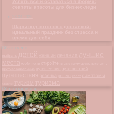
Успеть всё и оставаться в форме:
секреты красоты для бизнес-леди
23.04.2026
Шары под потолок с доставкой:
идеальный праздник без стресса и
время для себя
Облако меток
детей
лучшие
лечение
женщин
выбрать
места
откройте
особенности
питание
преимущества
приготовить
путешествий
путешествие
противозачаточные
путешествия
симптомы
ребенка
рецепт
салат
туризма
туризм
таблетки
Обзор в картинках