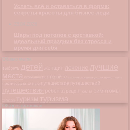
Успеть всё и оставаться в форме:
секреты красоты для бизнес-леди
23.04.2026
Шары под потолок с доставкой:
идеальный праздник без стресса и
время для себя
Облако меток
детей
лучшие
лечение
женщин
выбрать
места
откройте
особенности
питание
преимущества
приготовить
путешествий
путешествие
противозачаточные
путешествия
симптомы
ребенка
рецепт
салат
туризма
туризм
таблетки
Обзор в картинках