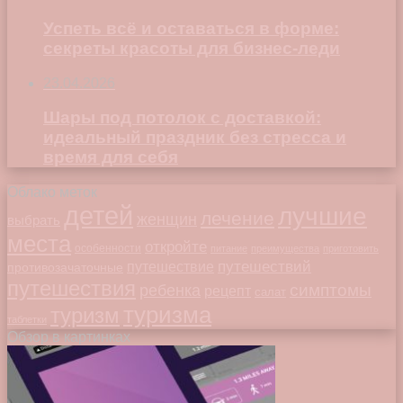
Успеть всё и оставаться в форме:
секреты красоты для бизнес-леди
23.04.2026
Шары под потолок с доставкой:
идеальный праздник без стресса и
время для себя
Облако меток
детей
лучшие
лечение
женщин
выбрать
места
откройте
особенности
питание
преимущества
приготовить
путешествий
путешествие
противозачаточные
путешествия
симптомы
ребенка
рецепт
салат
туризма
туризм
таблетки
Обзор в картинках