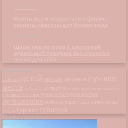
22.06.2026
Успеть всё и оставаться в форме:
секреты красоты для бизнес-леди
23.04.2026
Шары под потолок с доставкой:
идеальный праздник без стресса и
время для себя
Облако меток
детей
лучшие
лечение
женщин
выбрать
места
откройте
особенности
питание
преимущества
приготовить
путешествий
путешествие
противозачаточные
путешествия
симптомы
ребенка
рецепт
салат
туризма
туризм
таблетки
Обзор в картинках