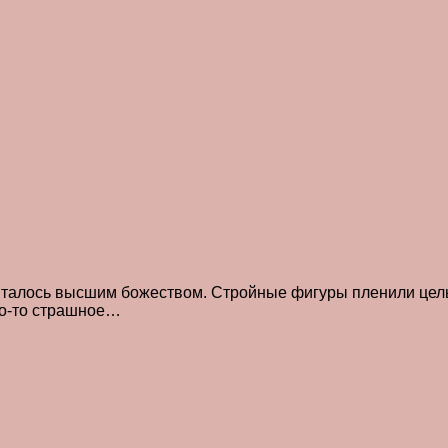
считалось высшим божеством. Стройные фигуры пленили ц
то-то страшное…