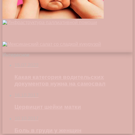
Интересное
15.07.2022
Какая категория водительских
документов нужна на самосвал
16.10.2017
Цервицит шейки матки
10.10.2017
Боль в груди у женщин