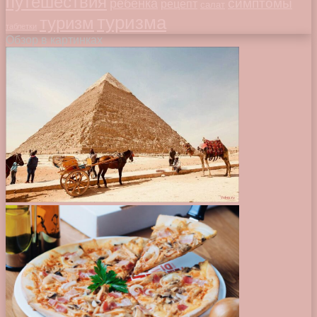
путешествия
симптомы
ребенка
рецепт
салат
туризма
туризм
таблетки
Обзор в картинках