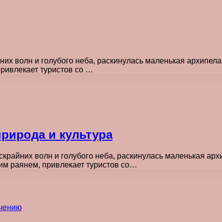
них волн и голубого неба, раскинулась маленькая архипелаг
ривлекает туристов со …
природа и культура
скрайних волн и голубого неба, раскинулась маленькая арх
им раянем, привлекает туристов со…
ечению