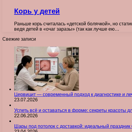
Корь у детей
Раньше корь считалась «детской болячкой», но стати
ведя детей в «очаг заразы» (так как лучше ею…
Свежие записи
Цервицит — современный подход к диагностике и л
23.07.2026
Успеть всё и оставаться в форме: секреты красоты д
22.06.2026
Шары под потолок с доставкой: идеальный праздник 
23.04.2026