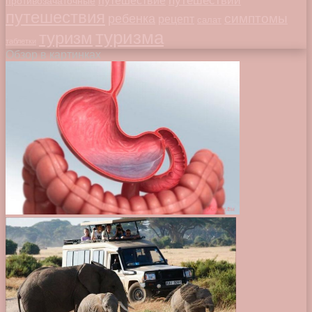
путешествий
путешествие
противозачаточные
путешествия
симптомы
ребенка
рецепт
салат
туризма
туризм
таблетки
Обзор в картинках