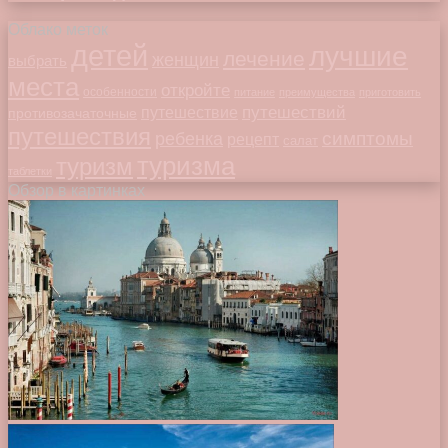
Облако меток
детей
лучшие
лечение
женщин
выбрать
места
откройте
особенности
питание
преимущества
приготовить
путешествий
путешествие
противозачаточные
путешествия
симптомы
ребенка
рецепт
салат
туризма
туризм
таблетки
Обзор в картинках