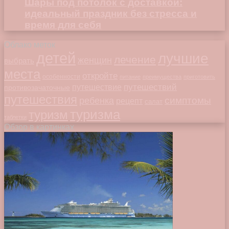
Шары под потолок с доставкой:
идеальный праздник без стресса и
время для себя
Облако меток
детей
лучшие
лечение
женщин
выбрать
места
откройте
особенности
питание
преимущества
приготовить
путешествий
путешествие
противозачаточные
путешествия
симптомы
ребенка
рецепт
салат
туризма
туризм
таблетки
Обзор в картинках