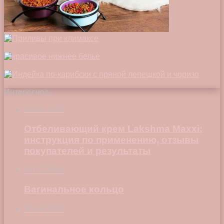
Интересное
28.05.2023
Отбеливающий крем Lakshma Maxxi:
инструкция по применению, отзывы
покупателей и результаты
28.02.2018
Вагинальное кольцо
30.10.2022