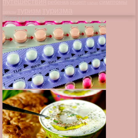
путешествия
симптомы
ребенка
рецепт
салат
туризма
туризм
таблетки
Обзор в картинках