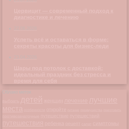
Цервицит — современный подход к
диагностике и лечению
22.06.2026
Успеть всё и оставаться в форме:
секреты красоты для бизнес-леди
23.04.2026
Шары под потолок с доставкой:
идеальный праздник без стресса и
время для себя
Облако меток
детей
лучшие
лечение
женщин
выбрать
места
откройте
особенности
питание
преимущества
приготовить
путешествий
путешествие
противозачаточные
путешествия
симптомы
ребенка
рецепт
салат