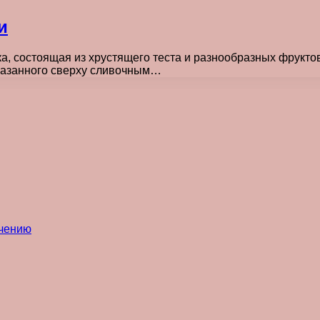
и
ка, состоящая из хрустящего теста и разнообразных фрукто
смазанного сверху сливочным…
ечению