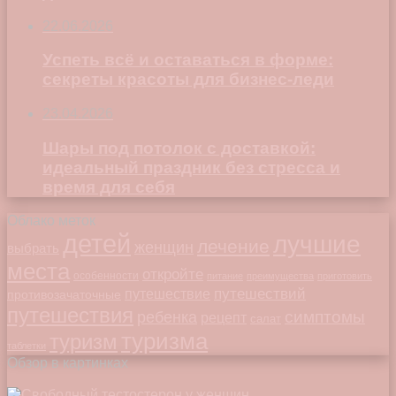
22.06.2026
Успеть всё и оставаться в форме:
секреты красоты для бизнес-леди
23.04.2026
Шары под потолок с доставкой:
идеальный праздник без стресса и
время для себя
Облако меток
детей
лучшие
лечение
женщин
выбрать
места
откройте
особенности
питание
преимущества
приготовить
путешествий
путешествие
противозачаточные
путешествия
симптомы
ребенка
рецепт
салат
туризма
туризм
таблетки
Обзор в картинках