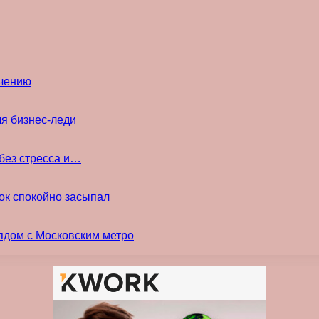
ечению
ля бизнес-леди
без стресса и…
ок спокойно засыпал
ядом с Московским метро