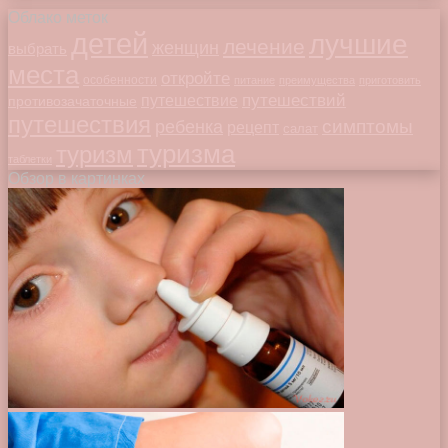
Облако меток
детей
лучшие
лечение
женщин
выбрать
места
откройте
особенности
питание
преимущества
приготовить
путешествий
путешествие
противозачаточные
путешествия
симптомы
ребенка
рецепт
салат
туризма
туризм
таблетки
Обзор в картинках