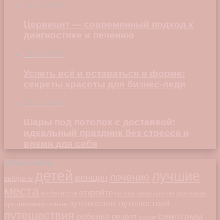
23.07.2026
Цервицит — современный подход к
диагностике и лечению
22.06.2026
Успеть всё и оставаться в форме:
секреты красоты для бизнес-леди
23.04.2026
Шары под потолок с доставкой:
идеальный праздник без стресса и
время для себя
Облако меток
детей
лучшие
лечение
женщин
выбрать
места
откройте
особенности
питание
преимущества
приготовить
путешествий
путешествие
противозачаточные
путешествия
симптомы
ребенка
рецепт
салат