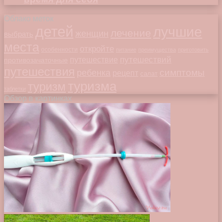
Облако меток
детей
лучшие
лечение
женщин
выбрать
места
откройте
особенности
питание
преимущества
приготовить
путешествий
путешествие
противозачаточные
путешествия
симптомы
ребенка
рецепт
салат
туризма
туризм
таблетки
Обзор в картинках