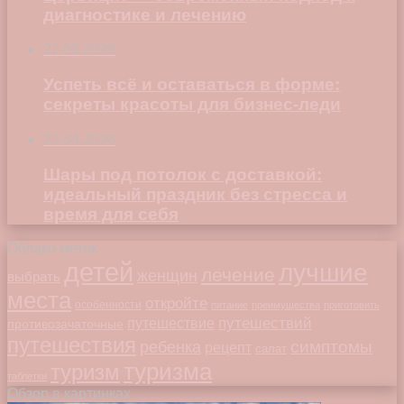
диагностике и лечению
22.06.2026
Успеть всё и оставаться в форме:
секреты красоты для бизнес-леди
23.04.2026
Шары под потолок с доставкой:
идеальный праздник без стресса и
время для себя
Облако меток
детей
лучшие
лечение
женщин
выбрать
места
откройте
особенности
питание
преимущества
приготовить
путешествий
путешествие
противозачаточные
путешествия
симптомы
ребенка
рецепт
салат
туризма
туризм
таблетки
Обзор в картинках