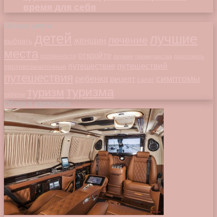
время для себя
Облако меток
детей
лучшие
лечение
женщин
выбрать
места
откройте
особенности
питание
преимущества
приготовить
путешествий
путешествие
противозачаточные
путешествия
симптомы
ребенка
рецепт
салат
туризма
туризм
таблетки
Обзор в картинках