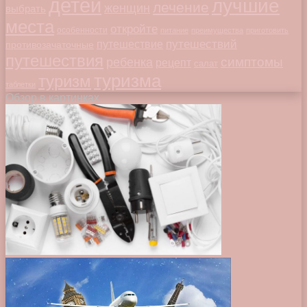
детей
лучшие
лечение
женщин
выбрать
места
откройте
особенности
питание
преимущества
приготовить
путешествий
путешествие
противозачаточные
путешествия
симптомы
ребенка
рецепт
салат
туризма
туризм
таблетки
Обзор в картинках